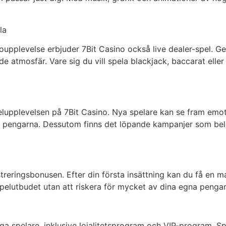
la
noupplevelse erbjuder 7Bit Casino också live dealer-spel. G
 atmosfär. Vare sig du vill spela blackjack, baccarat eller 
elupplevelsen på 7Bit Casino. Nya spelare kan se fram em
 pengarna. Dessutom finns det löpande kampanjer som belön
streringsbonusen. Efter din första insättning kan du få en 
spelutbudet utan att riskera för mycket av dina egna pengar
tliga spelare, inklusive lojalitetsprogram och VIP-program. 