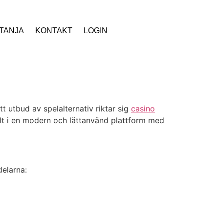
ITANJA
KONTAKT
LOGIN
t utbud av spelalternativ riktar sig
casino
allt i en modern och lättanvänd plattform med
delarna: