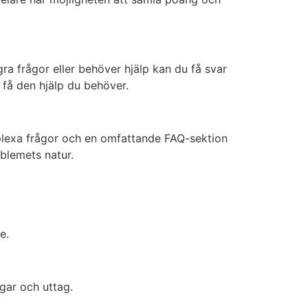
ra frågor eller behöver hjälp kan du få svar
 få den hjälp du behöver.
omplexa frågor och en omfattande FAQ-sektion
oblemets natur.
e.
gar och uttag.