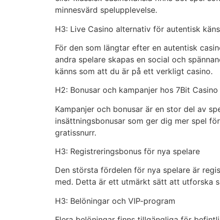
minnesvärd spelupplevelse.
H3: Live Casino alternativ för autentisk käns
För den som längtar efter en autentisk casi
andra spelare skapas en social och spännande
känns som att du är på ett verkligt casino.
H2: Bonusar och kampanjer hos 7Bit Casino
Kampanjer och bonusar är en stor del av sp
insättningsbonusar som ger dig mer spel för
gratissnurr.
H3: Registreringsbonus för nya spelare
Den största fördelen för nya spelare är regi
med. Detta är ett utmärkt sätt att utforska 
H3: Belöningar och VIP-program
Flera belöningar finns tillgängliga för befin