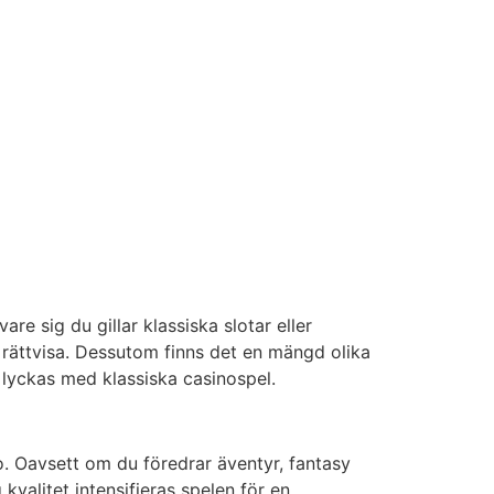
e sig du gillar klassiska slotar eller
rättvisa. Dessutom finns det en mängd olika
h lyckas med klassiska casinospel.
o. Oavsett om du föredrar äventyr, fantasy
kvalitet intensifieras spelen för en