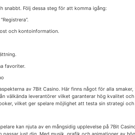
och snabbt. Följ dessa steg för att komma igång:
“Registrera”.
post och kontoinformation.
ättning.
a favoriter.
no
ekterna av 7Bit Casino. Här finns något för alla smaker, var
 välkända leverantörer vilket garanterar hög kvalitet och 
poker, vilket ger spelare möjlighet att testa sin strategi oc
 spelare kan njuta av en mångsidig upplevelse på 7Bit Casin
m passar just dig. Med musik, grafik och animationer av hög 