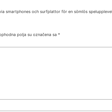
 via smartphones och surfplattor för en sömlös spelupplevel
ophodna polja su označena sa
*