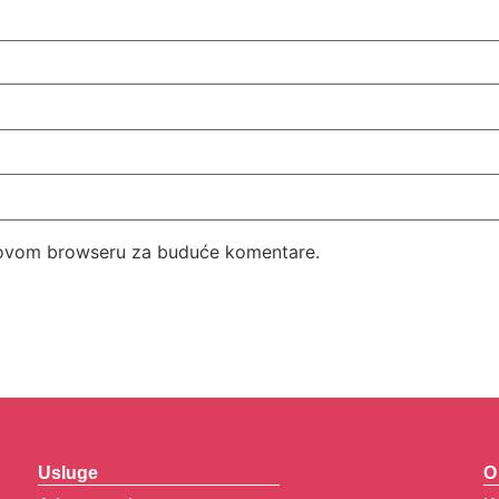
u ovom browseru za buduće komentare.
Usluge
O