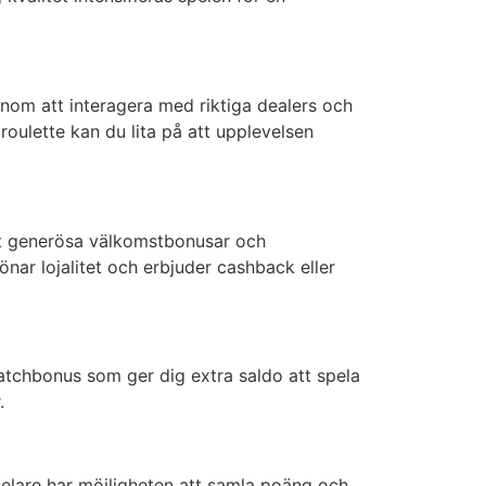
enom att interagera med riktiga dealers och
roulette kan du lita på att upplevelsen
ot generösa välkomstbonusar och
ar lojalitet och erbjuder cashback eller
matchbonus som ger dig extra saldo att spela
.
Spelare har möjligheten att samla poäng och