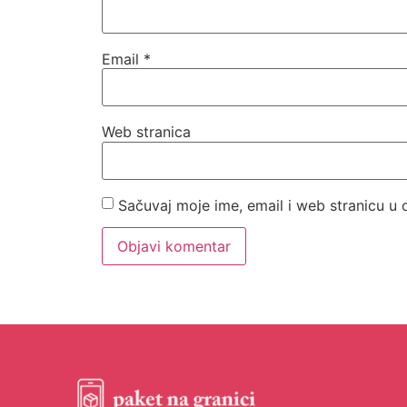
Email
*
Web stranica
Sačuvaj moje ime, email i web stranicu 