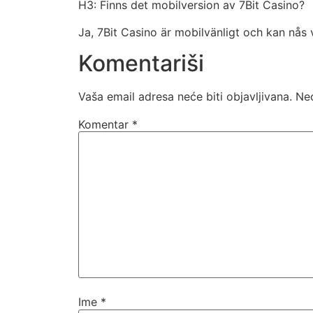
H3: Finns det mobilversion av 7Bit Casino?
Ja, 7Bit Casino är mobilvänligt och kan nås
Komentariši
Vaša email adresa neće biti objavljivana.
Ne
Komentar
*
Ime
*