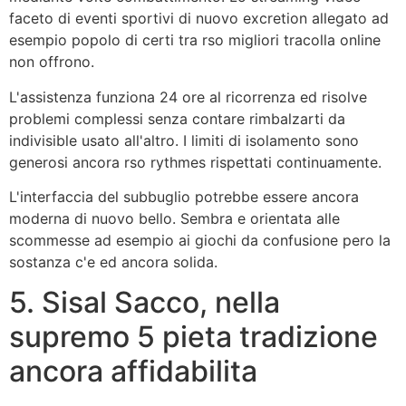
faceto di eventi sportivi di nuovo excretion allegato ad
esempio popolo di certi tra rso migliori tracolla online
non offrono.
L'assistenza funziona 24 ore al ricorrenza ed risolve
problemi complessi senza contare rimbalzarti da
indivisible usato all'altro. I limiti di isolamento sono
generosi ancora rso rythmes rispettati continuamente.
L'interfaccia del subbuglio potrebbe essere ancora
moderna di nuovo bello. Sembra e orientata alle
scommesse ad esempio ai giochi da confusione pero la
sostanza c'e ed ancora solida.
5. Sisal Sacco, nella
supremo 5 pieta tradizione
ancora affidabilita