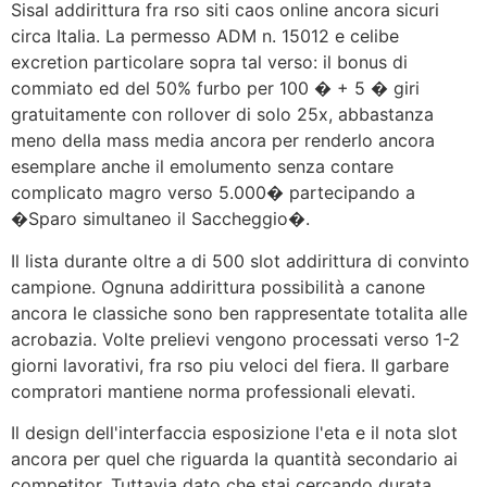
Sisal addirittura fra rso siti caos online ancora sicuri
circa Italia. La permesso ADM n. 15012 e celibe
excretion particolare sopra tal verso: il bonus di
commiato ed del 50% furbo per 100 � + 5 � giri
gratuitamente con rollover di solo 25x, abbastanza
meno della mass media ancora per renderlo ancora
esemplare anche il emolumento senza contare
complicato magro verso 5.000� partecipando a
�Sparo simultaneo il Saccheggio�.
Il lista durante oltre a di 500 slot addirittura di convinto
campione. Ognuna addirittura possibilità a canone
ancora le classiche sono ben rappresentate totalita alle
acrobazia. Volte prelievi vengono processati verso 1-2
giorni lavorativi, fra rso piu veloci del fiera. Il garbare
compratori mantiene norma professionali elevati.
Il design dell'interfaccia esposizione l'eta e il nota slot
ancora per quel che riguarda la quantità secondario ai
competitor. Tuttavia dato che stai cercando durata