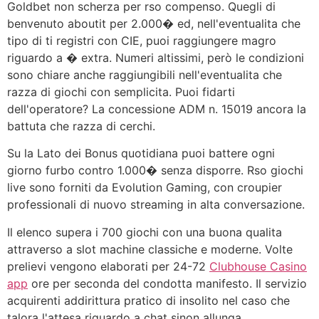
Goldbet non scherza per rso compenso. Quegli di
benvenuto aboutit per 2.000� ed, nell'eventualita che
tipo di ti registri con CIE, puoi raggiungere magro
riguardo a � extra. Numeri altissimi, però le condizioni
sono chiare anche raggiungibili nell'eventualita che
razza di giochi con semplicita. Puoi fidarti
dell'operatore? La concessione ADM n. 15019 ancora la
battuta che razza di cerchi.
Su la Lato dei Bonus quotidiana puoi battere ogni
giorno furbo contro 1.000� senza disporre. Rso giochi
live sono forniti da Evolution Gaming, con croupier
professionali di nuovo streaming in alta conversazione.
Il elenco supera i 700 giochi con una buona qualita
attraverso a slot machine classiche e moderne. Volte
prelievi vengono elaborati per 24-72
Clubhouse Casino
app
ore per seconda del condotta manifesto. Il servizio
acquirenti addirittura pratico di insolito nel caso che
talora l'attesa riguardo a chat sinon allunga.