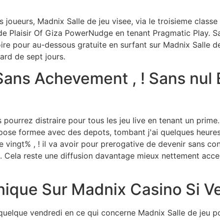
joueurs, Madnix Salle de jeu visee, via le troisieme classe 
t de Plaisir Of Giza PowerNudge en tenant Pragmatic Play. 
oire pour au-dessous gratuite en surfant sur Madnix Salle 
ard de sept jours.
Sans Achevement , ! Sans nul 
 pourrez distraire pour tous les jeu live en tenant un prim
pose formee avec des depots, tombant j'ai quelques heures
e vingt% , ! il va avoir pour prerogative de devenir sans 
s. Cela reste une diffusion davantage mieux nettement acc
nique Sur Madnix Casino Si V
uelque vendredi en ce qui concerne Madnix Salle de jeu po