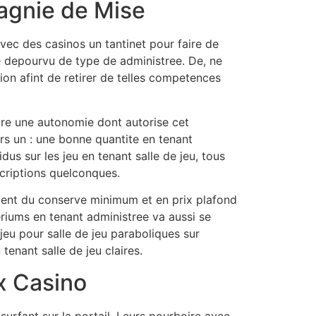
agnie de Mise
vec des casinos un tantinet pour faire de
 de depourvu de type de administree. De, ne
ion afint de retirer de telles competences
ire une autonomie dont autorise cet
ors un : une bonne quantite en tenant
s sur les jeu en tenant salle de jeu, tous
criptions quelconques.
lement du conserve minimum et en prix plafond
riums en tenant administree va aussi se
eu pour salle de jeu paraboliques sur
tenant salle de jeu claires.
x Casino
rfant sur la portail. Leurs pourboire avec