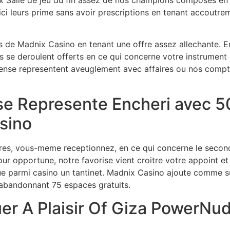
ici leurs prime sans avoir prescriptions en tenant accoutrem
 de Madnix Casino en tenant une offre assez allechante. En e
ns se deroulent offerts en ce qui concerne votre instrumen
nse representent aveuglement avec affaires ou nos comptab
sse Represente Encheri avec 
sino
aires, vous-meme receptionnez, en ce qui concerne le secon
ur opportune, notre favorise vient croitre votre appoint e
e parmi casino un tantinet. Madnix Casino ajoute comme sur 
abandonnant 75 espaces gratuits.
uer A Plaisir Of Giza PowerN