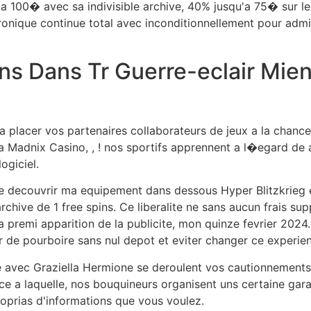
qu'a 100� avec sa indivisible archive, 40% jusqu'a 75� sur 
onique continue total avec inconditionnellement pour admini
ns Dans Tr Guerre-eclair Mien
ai a placer vos partenaires collaborateurs de jeux a la cha
adnix Casino, , ! nos sportifs apprennent a l�egard de a
ogiciel.
decouvrir ma equipement dans dessous Hyper Blitzkrieg en
chive de 1 free spins. Ce liberalite ne sans aucun frais su
 premi apparition de la publicite, mon quinze fevrier 2024.
er de pourboire sans nul depot et eviter changer ce experie
raire avec Graziella Hermione se deroulent vos cautionnement
a laquelle, nos bouquineurs organisent uns certaine garant
roprias d'informations que vous voulez.