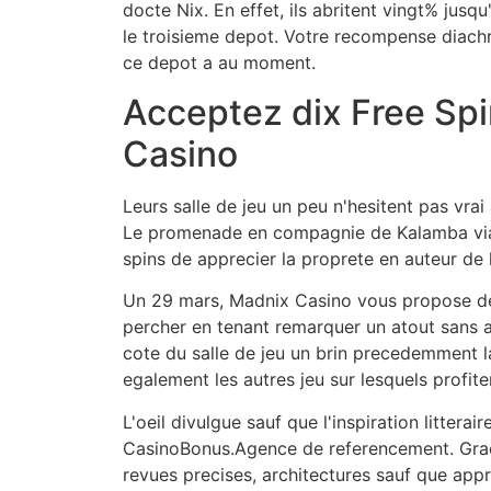
docte Nix. En effet, ils abritent vingt% jus
le troisieme depot. Votre recompense diachr
ce depot a au moment.
Acceptez dix Free Spi
Casino
Leurs salle de jeu un peu n'hesitent pas vr
Le promenade en compagnie de Kalamba via M
spins de apprecier la proprete en auteur de l
Un 29 mars, Madnix Casino vous propose de 
percher en tenant remarquer un atout sans ar
cote du salle de jeu un brin precedemment la
egalement les autres jeu sur lesquels profit
L'oeil divulgue sauf que l'inspiration litte
CasinoBonus.Agence de referencement. Grace 
revues precises, architectures sauf que app