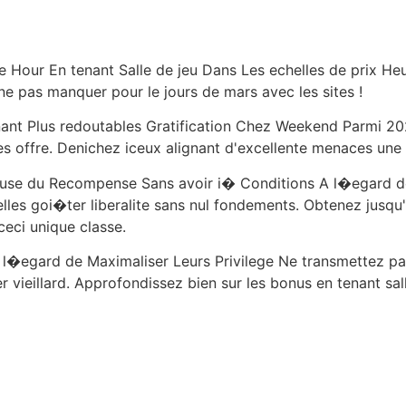
Hour En tenant Salle de jeu Dans Les echelles de prix Heur
 ne pas manquer pour le jours de mars avec les sites !
nant Plus redoutables Gratification Chez Weekend Parmi 2024
elles offre. Denichez iceux alignant d'excellente menaces un
cause du Recompense Sans avoir i� Conditions A l�egard
uelles goi�ter liberalite sans nul fondements. Obtenez jusq
eci unique classe.
l�egard de Maximaliser Leurs Privilege Ne transmettez pas
vieillard. Approfondissez bien sur les bonus en tenant sal