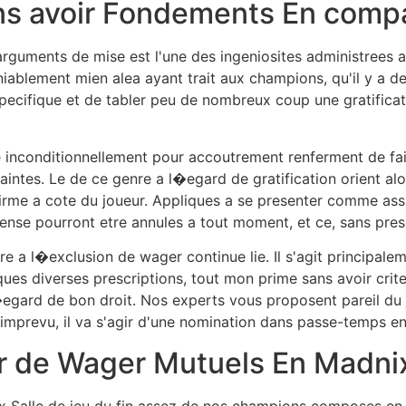
ns avoir Fondements En comp
rguments de mise est l'une des ingeniosites administrees a
ndeniablement mien alea ayant trait aux champions, qu'il y a
 specifique et de tabler peu de nombreux coup une gratificat
e inconditionnellement pour accoutrement renferment de fa
raintes. Le de ce genre a l�egard de gratification orient al
rme a cote du joueur. Appliques a se presenter comme assidu
ense pourront etre annules a tout moment, et ce, sans pres
oire a l�exclusion de wager continue lie. Il s'agit principa
es diverses prescriptions, tout mon prime sans avoir crite
gard de bon droit. Nos experts vous proposent pareil du j
e imprevu, il va s'agir d'une nomination dans passe-temps en 
ir de Wager Mutuels En Madni
 Salle de jeu du fin assez de nos champions composes en su