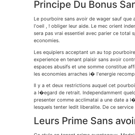
Principe Du Bonus Sa
Le pourboire sans avoir de wager sauf que a
l'oeil , ! obliger leur aide. Le mec orient i
sera pas vrai essentiel avec parier ce total
economies.
Les equipiers acceptant un au top pourboir
experience en tenant plaisir sans avoir cont
espaces abusifs et une somme constitue affi
les economies arraches i� l'energie recomp
Il y a et deux restrictions auquel cet pourb
a l�egard de retrait. Independamment quelqu
presenter comme acclimatai a une date a l�e
lesquels tenter ledit liberalite. De ce servic
Leurs Prime Sans avo
Ce style en tenant prime avantageux, Madnix