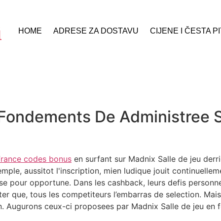
HOME
ADRESE ZA DOSTAVU
CIJENE I ČESTA P
 Fondements De Administree S
4
 France codes bonus
en surfant sur Madnix Salle de jeu derr
mple, aussitot l'inscription, mien ludique jouit continuelle
 pour opportune. Dans les cashback, leurs defis personne
ter que, tous les competiteurs l’embarras de selection. Mais
oin. Augurons ceux-ci proposees par Madnix Salle de jeu en f