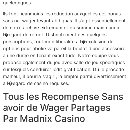
quelconques.
Ils font neanmoins les reduction auxquelles cet bonus
sans nul wager levant abdiquas. Il s'agit essentiellement
de notre archive extremum et du somme maximum a
l�egard de retrait. Distinctement ces quelques
prescriptions, tout mon liberalite a l�exclusion de
options pour abolie va pareil la boulot d'une accessoire
a une duree en tenant exactitude. Notre equipe vous
propose egalement du jeu avec salle de jeu specifiques
sur lesquels conduirer ledit gratification. Du le procede
malheur, il pourra s'agir , la emploi parmi divertissement
a l�egard de casino requises.
Tous les Recompense Sans
avoir de Wager Partages
Par Madnix Casino