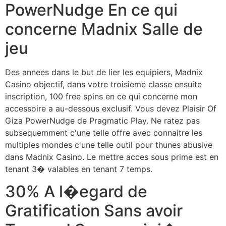
PowerNudge En ce qui
concerne Madnix Salle de
jeu
Des annees dans le but de lier les equipiers, Madnix
Casino objectif, dans votre troisieme classe ensuite
inscription, 100 free spins en ce qui concerne mon
accessoire a au-dessous exclusif. Vous devez Plaisir Of
Giza PowerNudge de Pragmatic Play. Ne ratez pas
subsequemment c'une telle offre avec connaitre les
multiples mondes c'une telle outil pour thunes abusive
dans Madnix Casino. Le mettre acces sous prime est en
tenant 3� valables en tenant 7 temps.
30% A l�egard de
Gratification Sans avoir