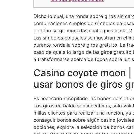
Dicho lo cual, una ronda sobre giros sin c
combinaciones simples de símbolos colosal
podrían surgir monedas cual equivalen la, 2 
Las símbolos colosales se muestran en el in
durante rondalla sobre giros gratuito. La t
caso de que a lo largo de las giros gratuito
a transformarse acerca de focos sobre luz s
Casino coyote moon | 
usar bonos de giros gr
Es necesario recopilado las bonos de slot on
Los giros de balde son incentivos, solo vál
millas clientes para realizar una función, ya
conseguir bonos sobre algún casino joviales 
opciones, explora la selección de bonos car