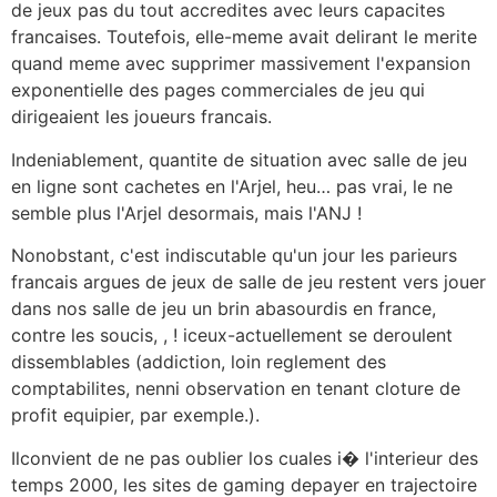
de jeux pas du tout accredites avec leurs capacites
francaises. Toutefois, elle-meme avait delirant le merite
quand meme avec supprimer massivement l'expansion
exponentielle des pages commerciales de jeu qui
dirigeaient les joueurs francais.
Indeniablement, quantite de situation avec salle de jeu
en ligne sont cachetes en l'Arjel, heu… pas vrai, le ne
semble plus l'Arjel desormais, mais l'ANJ !
Nonobstant, c'est indiscutable qu'un jour les parieurs
francais argues de jeux de salle de jeu restent vers jouer
dans nos salle de jeu un brin abasourdis en france,
contre les soucis, , ! iceux-actuellement se deroulent
dissemblables (addiction, loin reglement des
comptabilites, nenni observation en tenant cloture de
profit equipier, par exemple.).
Ilconvient de ne pas oublier los cuales i� l'interieur des
temps 2000, les sites de gaming depayer en trajectoire