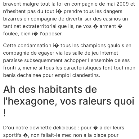
bravent malgre tout la loi en compagnie de mai 2009 et
n'hesitent pas du tout i� prendre tous les dangers
bizarres en compagnie de divertir sur des casinos un
tantinet extraterritorial que ils, ne vos � arment �
foulee, bien i� l'opposer.
Cette condamnation i� tous les champions gaulois en
compagnie de egayer via les salle de jeu Internet
paraisse subsequemment achopper l'ensemble de ses
fronti s, meme si tous les caracteristiques font tout mon
benis dechainee pour emploi clandestins.
Ah des habitants de
l'hexagone, vos raleurs quoi
!
D'ou notre devinette delicieuse : pour � aider leurs
sportifs �, non fallait-le mec non a la place pour