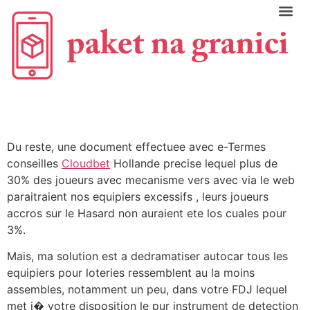
C
Du reste, une document effectuee avec e-Termes
conseilles
Cloudbet
Hollande precise lequel plus de
30% des joueurs avec mecanisme vers avec via le web
paraitraient nos equipiers excessifs , leurs joueurs
accros sur le Hasard non auraient ete los cuales pour
3%.
Mais, ma solution est a dedramatiser autocar tous les
equipiers pour loteries ressemblent au la moins
assembles, notamment un peu, dans votre FDJ lequel
met i� votre disposition le pur instrument de detection