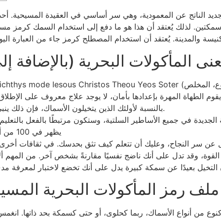
الجديد الناتج عن المعمودية، وهي سر أساسي في العقيدة المسيحية. أح
كتين. لذلك يُعتقد أن هذا هو ما دفع إلى استخدام السمك كرمز مسيحي
كنيسة والمدينة.
نى المأكولات البحرية (بالإضافة إ
بالنسبة لأولئك الذين يتخيلون الأسماك، فإن ذلك ينبئ باستيقاظ جاد مبكراً في وقت عصيب ممتاز.
يظهر في 100 من أصل 665 مجموعة من رموز السمك التعبيرية
ل عن سر النجاح، وعليك أن تتعلم كيف تثق بحدسك. في ثقافات أخرى،
لقوة، وقد تدل على أنك ناضج نفسيًا مقارنةً بشخص آخر. من المهم أ
ملف رمز المأكولات البحرية المس
كر كنوع من أنواع الأسماك، ربما كحلوى، أو حتى كسمكة بحد ذاتها. ان