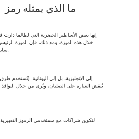
ما الذي يمثله رمز
خلال هذه الميزة. ومع ذلك، فإن الميزة الرئيسية
سابقًا على خط الدفع. ومن المثير للاهتمام، أنه لا توجد رموز متعلقة بأوراق اللعب، حيث تتبع جميع رموز اللعبة الطابع البحري.