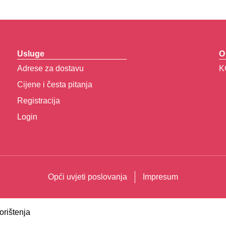
Usluge
O
Adrese za dostavu
K
Cijene i česta pitanja
Registracija
Login
Opći uvjeti poslovanja
Impresum
orištenja