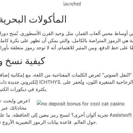
المأكولات البحرية
 هي الرموز المتراصة بالكامل، والتي يمكن أن تظهر على بكرة كاملة. ل
كيفية نسخ 
إلكتروني جديدة ذات صلة). ومع ذلك، يستخدم الب
رقائق القربان. كما يُستخدم مصطلح ICHTHYS بكثرة في ديكورات الكنيسة.
اعرض وابحث عن 
محادثاتك عبر ا
تجربة ألوان أخرى؟ لنسخ رمز معين إلى الحافظة، ما عليك سوى النقر عليه! صُمم هذا
حول العالم. قاعدة بيانات الرموز التعبيرية الأروع في العالم، مدعومة بتقنية البحث بالذكاء الاصطناعي.