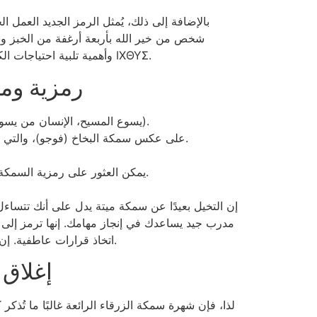
بالإضافة إلى ذلك، يُمثل الرمز الجديد العمل 
شخص من خير الله بأربعة أرغفة من الخبز وسم
يُعتقد أن استخدام المصطلح كرمز جاء من العبارة اليونانية "الله المسيح، ابن الخير، المخلص"، والتي تُكتب ΙΧΘΥΣ.
وأهمية تلبية احتياجات ال
رمزية ومع
قام المسيحيون الجدد بتطبيقها كرمز رئيسي؛ ichthys mode Iesous Christos Theou Yeos Soter (يسوع المسيح، الإنسان من يسوع، المخلص).
على عكس سمكة البخاخ (فوجو)، والتي يقوم الطهاة المهرة بإعدادها بأمان، لا يوجد علاج معروف على الإطلاق لإزالة الأدوية السامة من سمكة ساليما بوري.
يمكن العثور على رمزية السمكة الجديدة في جميع الأساطير السلتية، وستكون مرتبطًا بالفعل بالتعليم الباطني والقدرة على التنبؤ بالمستقبل الجديد.
إن التخيل بعيدًا عن سمكة ميتة يدل على أنك تتساء
مدرب جيد يساعدك في إنجاز مهامك. إنها ترمز إلى ا
اتخاذ قرارات عاطفية. إن التخيل بعيدًا عن سمكة كبيرة يدل على أنك تخضع لاختبار لمعرفة مدى استقرارك العاطفي بعيدًا عن السلبية المحيطة بك.
إغلاق 
لذا، فإن شهرة سمكة الزرقاء الرائعة غالبًا ما تُذ