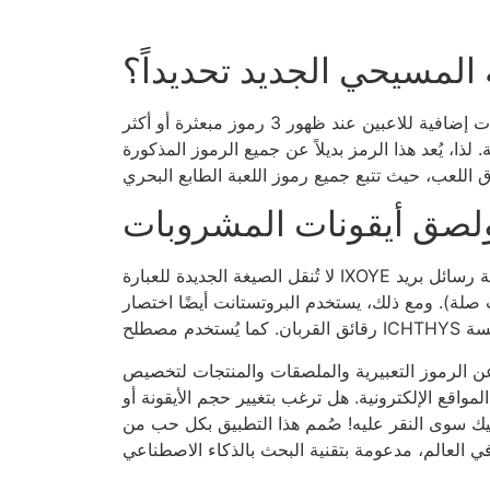
 المسيحي الجديد تحديداً؟
إنها بعض الأساطير الحضرية التي لطالما دارت في أوساط محبي ألعاب القمار، مثل وحيد القرن الأسطوري. تُمنح دورات إضافية للاعبين عند ظهور 3 رموز مبعثرة أو أكثر
ذا، يُعد هذا الرمز بديلاً عن جميع الرموز المذكورة
ولصق أيقونات المشروبات
لا تُنقل الصيغة الجديدة للعبارة IXOYE إلى الإنجليزية، بل إلى اليونانية. (تُستخدم طرق "النقل الصوتي" لعرض الكلمات المفتاحية من اللغة، مع إمكانية إضافة رسائل بريد
روتستانت أيضًا اختصار ICHTHYS. تُنقش العبارة على الصلبان، وتُرى من خلال النوافذ الزجاجية المتغيرة اللون، وتُحفر على
الرموز التعبيرية والملصقات والمنتجات لتخصيص
لمواقع الإلكترونية. هل ترغب بتغيير حجم الأيقونة أو
 التطبيق بكل حب من Assistsoft لتكوين شراكات مع مستخدمي الرموز التعبيرية