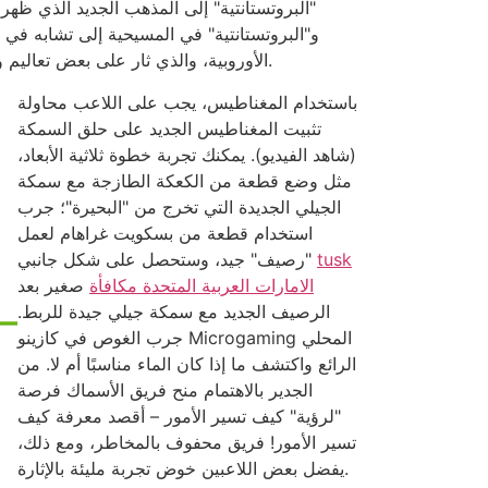
"البروتستانتية" إلى المذهب الجديد الذي ظهر
و"البروتستانتية" في المسيحية إلى تشابه ف
الأوروبية، والذي ثار على بعض تعاليم وأساليب الكنيسة الكاثوليكية الرومانية. يعلم معظم الناس أن مصطلحي "البروتستانتية" و"المعمدانية" مرتبطان بالمسيحية.
باستخدام المغناطيس، يجب على اللاعب محاولة
تثبيت المغناطيس الجديد على حلق السمكة
(شاهد الفيديو). يمكنك تجربة خطوة ثلاثية الأبعاد،
مثل وضع قطعة من الكعكة الطازجة مع سمكة
الجيلي الجديدة التي تخرج من "البحيرة"؛ جرب
استخدام قطعة من بسكويت غراهام لعمل
tusk
"رصيف" جيد، وستحصل على شكل جانبي
الامارات العربية المتحدة مكافأة
صغير بعد
الرصيف الجديد مع سمكة جيلي جيدة للربط.
جرب الغوص في كازينو Microgaming المحلي
الرائع واكتشف ما إذا كان الماء مناسبًا أم لا. من
الجدير بالاهتمام منح فريق الأسماك فرصة
"لرؤية" كيف تسير الأمور – أقصد معرفة كيف
تسير الأمور! فريق محفوف بالمخاطر، ومع ذلك،
يفضل بعض اللاعبين خوض تجربة مليئة بالإثارة.