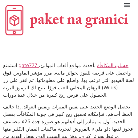
C
gate777 حساب المكافأة
بأحدث مواقع ألعاب الموانئ،
استمتع
واحصل على فرصة للفوز بجوائز مالية. مرر مؤشر الماوس فوق
لعبة الفيديو التي ترغب بها، واطلع على معلوماتها، ثم انقر على زر
الرهان المجاني للعب فورًا. تتيح لك الرموز البرية (Wilds)
الحصول على فرص ربح كبيرة من خلال عدة دورات.
يحصل الوضع الجديد على نفس الميزات ونفس العوائد. إذا حالف
الحظ أحدهم، فبإمكانه تحقيق ربح كبير في جولة المكافآت بفضل
مضاعف x25 الجديد.
أول ما يتبادر إلى أذهانهم هو صورة جدة
عجوز لديها دلو مليء بالقروش لتجربة ماكينات القمار. الكثير منها
مرتبط بجوائز كبرى، وهذا هو السبب الذي يجعل العديد من