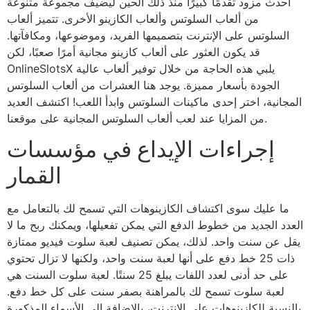
أحدث مزود تقدمًا كبيرًا منذ ذلك الحين ليضيف مجموعة متنوعة
من ألعاب السلوتس وألعاب الكازينو الأخرى. تتميز ألعاب
السلوتس على الإنترنت بتصميمها الفريد، وموضوعها، ومكافآتها.
قد يكون العثور على ألعاب كازينو مجانية أمرًا صعبًا، لكن
OnlineSlotsX يلبي هذه الحاجة من خلال توفير ألعاب عالية
الجودة بأسعار مميزة. يوجد هنا العشرات من ألعاب السلوتس
المجانية، اختر إحدى ماكينات السلوتس وابدأ اللعب! اكتشف العديد
من المزايا عند لعب ألعاب السلوتس المجانية على موقعنا.
إجراءات الإيداع في مؤسسات
القمار
ما عليك سوى اكتشاف الكازينوهات التي تسمح لك بالتعامل مع
العدد الجديد من خطوط الدفع التي يمكن تفعيلها، ويمكنك ربح ما لا
يقل عن سنت واحد. لذلك، يمكن تصنيف لعبة سلوت فيديو ممتازة
ذات 25 خط دفع على أنها لعبة سنت واحد، ولكنها لا تزال تحتوي
على حد أدنى لعدد اللفات يبلغ 25 سنتًا. لعبة سلوت السنت هي
لعبة سلوت تسمح لك بالمراهنة بصفر سنت على كل خط دفع.
بالنسبة للكازينوهات على الإنترنت، بالإضافة إلى الأسماء المذكورة