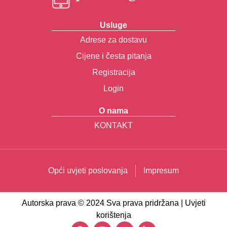
Usluge
Adrese za dostavu
Cijene i česta pitanja
Registracija
Login
O nama
KONTAKT
Opći uvjeti poslovanja
Impresum
Autorska prava © 2024 Sva prava pridržana | Uvjeti
korištenja