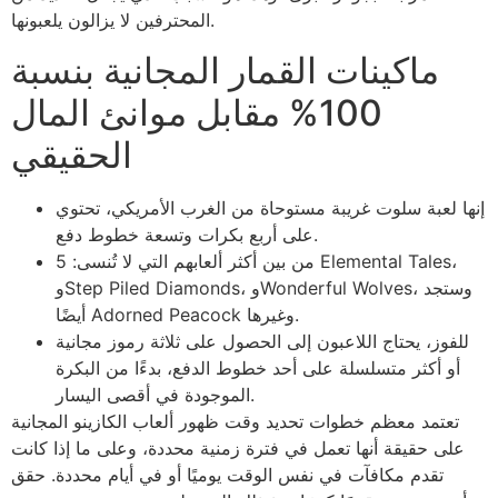
المحترفين لا يزالون يلعبونها.
ماكينات القمار المجانية بنسبة
100% مقابل موانئ المال
الحقيقي
إنها لعبة سلوت غريبة مستوحاة من الغرب الأمريكي، تحتوي
على أربع بكرات وتسعة خطوط دفع.
من بين أكثر ألعابهم التي لا تُنسى: 5 Elemental Tales،
وStep Piled Diamonds، وWonderful Wolves، وستجد
أيضًا Adorned Peacock وغيرها.
للفوز، يحتاج اللاعبون إلى الحصول على ثلاثة رموز مجانية
أو أكثر متسلسلة على أحد خطوط الدفع، بدءًا من البكرة
الموجودة في أقصى اليسار.
تعتمد معظم خطوات تحديد وقت ظهور ألعاب الكازينو المجانية
على حقيقة أنها تعمل في فترة زمنية محددة، وعلى ما إذا كانت
تقدم مكافآت في نفس الوقت يوميًا أو في أيام محددة. حقق