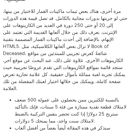
مرة أخرى، هناك بعض ثيمات ماكينات القمار للاختيار من بينها،
حتى لو جربتها بدورات مجانية بالكامل. قد تصل قيمة هذه الدورات
إلى 20 أو حتى 250 دورة في العديد من الكازينوهات على
الإنترنت. نعرف ذلك من خلال ألعابها القديمة التي تعتمد على
الإبهام، بالإضافة إلى أحدث ماكينات القمار المصممة بتقنية
HTML5. لا تزال بعض ألعابها الكلاسيكية، مثل Book of
Deceased، شائعةً كعرض تجريبي للمبتدئين من مواقع
الكازينوهات الأخرى. علاوة على ذلك، عند البحث عن موقع آخر،
ستجد قائمة بمواقع الكازينوهات التي تقدم عروضًا تجريبية حيث
يمكنك تجربة لعبة مماثلة بأموال حقيقية. كل علامة تجارية تعرض
صفحة كاملة، ويمكنك من خلالها اختيار لعبتك المفضلة من تلك
العلامة.
بالنسبة للكثيرين ممن يحصلون على عمولة 500 ضعف
لامتلاك قطعة نقدية ممتازة من فئة 5 سنتات، فإنك بالتأكيد
ستربح 25 دولارًا إذا كنت تحضر بنفس التركيبة بالضبط
لامتلاك سنت واحد، مما يمنحك 5 دولارات.
سنذكر في هذه المقالة أيضاً بعضاً من أفضل ألعاب