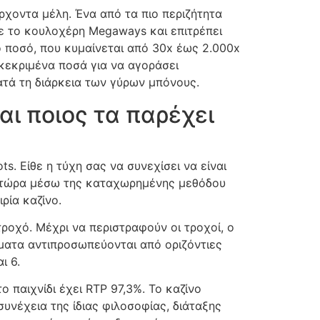
ρχοντα μέλη. Ένα από τα πιο περιζήτητα
ε το κουλοχέρη Megaways και επιτρέπει
 ποσό, που κυμαίνεται από 30x έως 2.000x
γκεκριμένα ποσά για να αγοράσει
ατά τη διάρκεια των γύρων μπόνους.
και ποιος τα παρέχει
s. Είθε η τύχη σας να συνεχίσει να είναι
ψη τώρα μέσω της καταχωρημένης μεθόδου
ρία καζίνο.
ροχό. Μέχρι να περιστραφούν οι τροχοί, ο
ήματα αντιπροσωπεύονται από οριζόντιες
ι 6.
ο παιχνίδι έχει RTP 97,3%. Το καζίνο
συνέχεια της ίδιας φιλοσοφίας, διάταξης