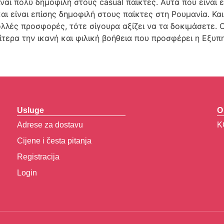
ναι πολύ δημοφιλή στους casual παίκτες. Αυτά που είναι 
ι είναι επίσης δημοφιλή στους παίκτες στη Ρουμανία. Και
λλές προσφορές, τότε σίγουρα αξίζει να τα δοκιμάσετε. 
ιαίτερα την ικανή και φιλική βοήθεια που προσφέρει η Εξυ
Usluge
O
Adrese za dostavu
K
Cijene i česta pitanja
Registracija
Login