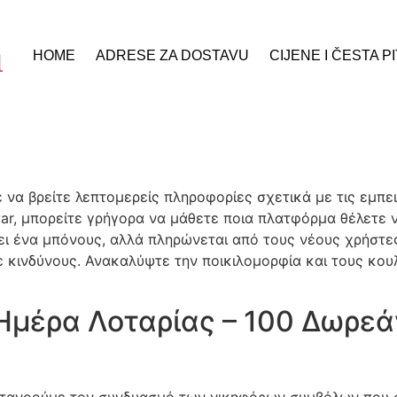
HOME
ADRESE ZA DOSTAVU
CIJENE I ČESTA P
ε να βρείτε λεπτομερείς πληροφορίες σχετικά με τις εμπει
ar, μπορείτε γρήγορα να μάθετε ποια πλατφόρμα θέλετε ν
ει ένα μπόνους, αλλά πληρώνεται από τους νέους χρήστες
ε κινδύνους.
Ανακαλύψτε την ποικιλομορφία και τους κουλ
Ημέρα Λοταρίας – 100 Δωρεά