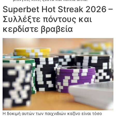
Superbet Hot Streak 2026 –
Συλλέξτε πόντους και
κερδίστε βραβεία
Η δοκιμή αυτών των παιχνιδιών καζίνο είναι τόσο