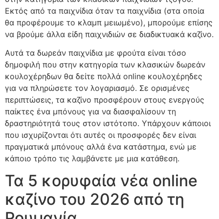
Εκτός από τα παιχνίδια όταν τα παιχνίδια (στα οποία
θα προφέρουμε το κλαμπ μειωμένο), μπορούμε επίσης
να βρούμε άλλα είδη παιχνιδιών σε διαδικτυακά καζίνο.
Αυτά τα δωρεάν παιχνίδια με φρούτα είναι τόσο
δημοφιλή που στην κατηγορία των κλασικών δωρεάν
κουλοχέρηδων θα δείτε πολλά online κουλοχέρηδες
για να πληρώσετε τον λογαριασμό. Σε ορισμένες
περιπτώσεις, τα καζίνο προσφέρουν στους ενεργούς
παίκτες ένα μπόνους για να διασφαλίσουν τη
δραστηριότητά τους στον ιστότοπο. Υπάρχουν κάποιοι
που ισχυρίζονται ότι αυτές οι προσφορές δεν είναι
πραγματικά μπόνους αλλά ένα κατάστημα, ενώ με
κάποιο τρόπο τις λαμβάνετε με μια κατάθεση.
Τα 5 κορυφαία νέα online
καζίνο του 2026 από τη
Ρουμανία