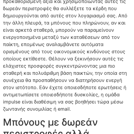
προκαθορισμένη αξία και χρησιμοποιώντας αυτές τις
δωρεάν περιστροφές θα συλλέξετε τα κέρδη που
δημιουργούνται από αυτές στον λογαριασμό σας. Από
την άλλη πλευρά, τα μπόνους που πληρώνουν, αν και
είναι αρκετά σταθερά, μπορούν να παραμείνουν
ενεργοποιημένα μεταξύ των καταθέσεων από τον
παίκτη, επομένως αναλαμβάνετε αυτόματα
ορισμένους από τους οικονομικούς κινδύνους στους
οποίους εκτίθεστε. Θέλουν να ξεκινήσουν αυτές τις
ελάχιστες προσφορές συγκεντρώνοντας μια πιο
σταθερή και πολυάριθμη βάση παικτών, την οποία στη
συνέχεια θα προσπαθήσουν να διατηρήσουν ενεργή
στον ιστότοπο. Εάν έχετε οποιεσδήποτε ερωτήσεις ή
αντιμετωπίσετε οποιεσδήποτε δυσκολίες, η ομάδα
impulse είναι διαθέσιμη να σας βοηθήσει τώρα μέσω
ζωντανής συνομιλίας ή email.
Μπόνους με δωρεάν
περιστροφές αλλά