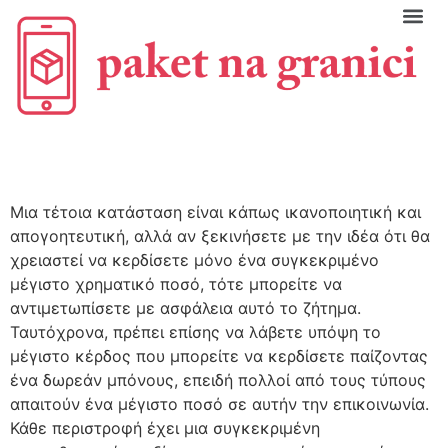
C
Μια τέτοια κατάσταση είναι κάπως ικανοποιητική και
απογοητευτική, αλλά αν ξεκινήσετε με την ιδέα ότι θα
χρειαστεί να κερδίσετε μόνο ένα συγκεκριμένο
μέγιστο χρηματικό ποσό, τότε μπορείτε να
αντιμετωπίσετε με ασφάλεια αυτό το ζήτημα.
Ταυτόχρονα, πρέπει επίσης να λάβετε υπόψη το
μέγιστο κέρδος που μπορείτε να κερδίσετε παίζοντας
ένα δωρεάν μπόνους, επειδή πολλοί από τους τύπους
απαιτούν ένα μέγιστο ποσό σε αυτήν την επικοινωνία.
Κάθε περιστροφή έχει μια συγκεκριμένη