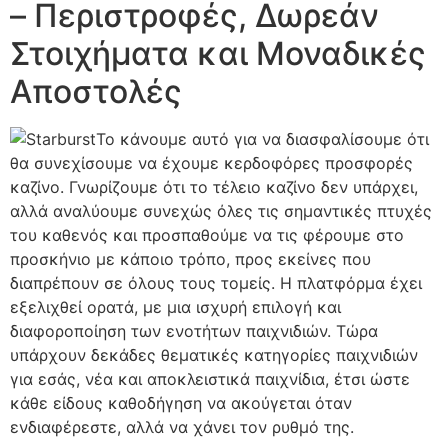
– Περιστροφές, Δωρεάν
Στοιχήματα και Μοναδικές
Αποστολές
Το κάνουμε αυτό για να διασφαλίσουμε ότι
θα συνεχίσουμε να έχουμε κερδοφόρες προσφορές
καζίνο. Γνωρίζουμε ότι το τέλειο καζίνο δεν υπάρχει,
αλλά αναλύουμε συνεχώς όλες τις σημαντικές πτυχές
του καθενός και προσπαθούμε να τις φέρουμε στο
προσκήνιο με κάποιο τρόπο, προς εκείνες που
διαπρέπουν σε όλους τους τομείς. Η πλατφόρμα έχει
εξελιχθεί ορατά, με μια ισχυρή επιλογή και
διαφοροποίηση των ενοτήτων παιχνιδιών. Τώρα
υπάρχουν δεκάδες θεματικές κατηγορίες παιχνιδιών
για εσάς, νέα και αποκλειστικά παιχνίδια, έτσι ώστε
κάθε είδους καθοδήγηση να ακούγεται όταν
ενδιαφέρεστε, αλλά να χάνει τον ρυθμό της.