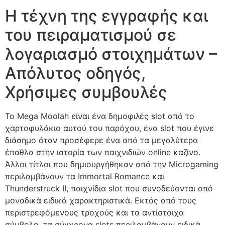
Η τέχνη της εγγραφής και
του πειραματισμού σε
λογαριασμό στοιχημάτων –
Απόλυτος οδηγός,
Χρήσιμες συμβουλές
Το Mega Moolah είναι ένα δημοφιλές slot από το
χαρτοφυλάκιο αυτού του παρόχου, ένα slot που έγινε
διάσημο όταν προσέφερε ένα από τα μεγαλύτερα
έπαθλα στην ιστορία των παιχνιδιών online καζίνο.
Άλλοι τίτλοι που δημιουργήθηκαν από την Microgaming
περιλαμβάνουν τα Immortal Romance και
Thunderstruck II, παιχνίδια slot που συνοδεύονται από
μοναδικά ειδικά χαρακτηριστικά. Εκτός από τους
περιστρεφόμενους τροχούς και τα αντίστοιχα
σύμβολα, τα σύγχρονα slots περιλαμβάνουν ειδικά