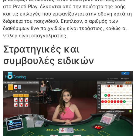
στο Practi Play, έλκονται από την ποιότητα της ροής
και τις επιλογές που εμφανίζονται στην οθόνη κατά τη
διάρκεια του παιχνιδιού. Επιπλέον, ο αριθμός των
διαθέσιμων live παιχνιδιών είναι τεράστιος, καθώς οι
ντίλερ είναι επαγγελματίες.
Στρατηγικές και
συμβουλές ειδικών